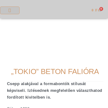
0
0
Ft
„TOKIO” BETON FALIÓRA
Csepp alakjával a formabontók stílusát
képviseli. Izlésednek megfelelően választhatod
fordított kivitelben is.