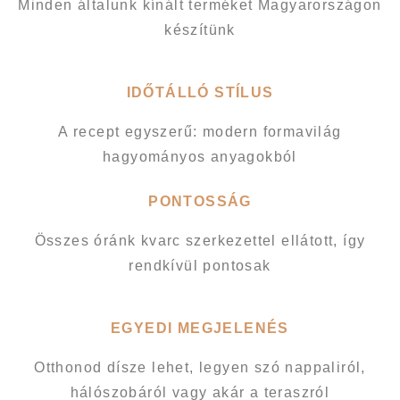
Minden általunk kínált terméket Magyarországon
készítünk
IDŐTÁLLÓ STÍLUS
A recept egyszerű: modern formavilág
hagyományos anyagokból
PONTOSSÁG
Összes óránk kvarc szerkezettel ellátott, így
rendkívül pontosak
EGYEDI MEGJELENÉS
Otthonod dísze lehet, legyen szó nappaliról,
hálószobáról vagy akár a teraszról