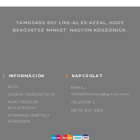
TÁMOGASS EGY LIKE-AL ÉS AZZAL, HOGY
BEKÖVETSZ MINKET. NAGYON KÖSZÖNJÜK.
INFORMÁCIÓK
KAPCSOLAT
ÁSZF
EMAIL:
infobetonstyle@gmail.com
COOKIE TÁJÉKOZTATÓ
ADATVÉDELMI
TELEFON 1:
NYILATKOZAT
06/70 947-3183
GYAKRAN ISMÉTELT
KÉRDÉSEK