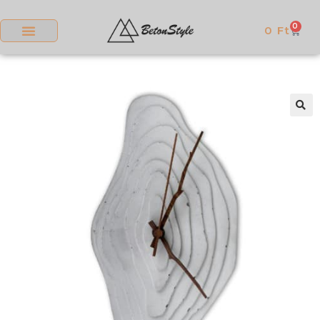
0
0
Ft
🔍