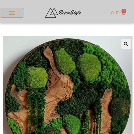
0
0
Ft
🔍