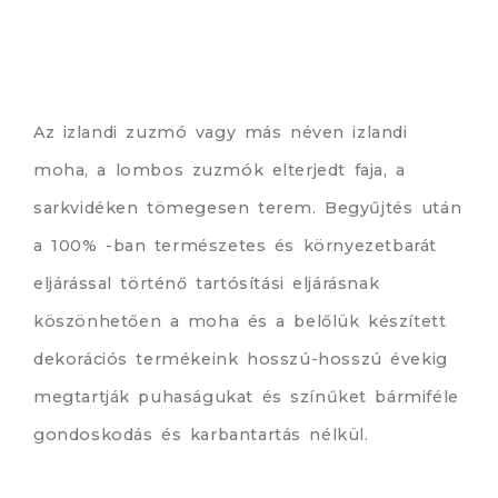
Az izlandi zuzmó vagy más néven izlandi
moha, a lombos zuzmók elterjedt faja, a
sarkvidéken tömegesen terem. Begyűjtés után
a 100% -ban természetes és környezetbarát
eljárással történő tartósítási eljárásnak
köszönhetően a moha és a belőlük készített
dekorációs termékeink hosszú-hosszú évekig
megtartják puhaságukat és színűket bármiféle
gondoskodás és karbantartás nélkül.