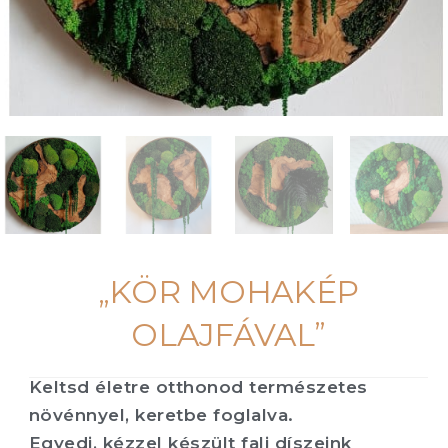
„KÖR MOHAKÉP
OLAJFÁVAL”
Keltsd életre otthonod természetes
növénnyel, keretbe foglalva.
Egyedi, kézzel készült fali díszeink